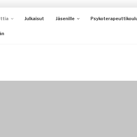
TERAPIAYHDISTYS
ttia
Julkaisut
Jäsenille
Psykoterapeuttikoul
a
än