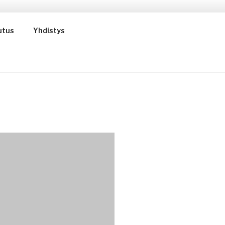
utus
Yhdistys