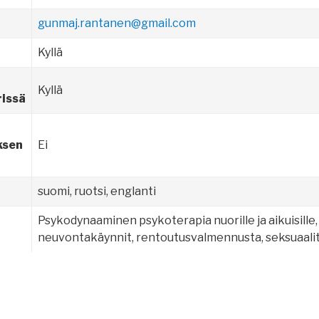
gunmaj.rantanen@gmail.com
Kyllä
Kyllä
rissä
ksen
Ei
suomi, ruotsi, englanti
Psykodynaaminen psykoterapia nuorille ja aikuisille, 
neuvontakäynnit, rentoutusvalmennusta, seksuaalit