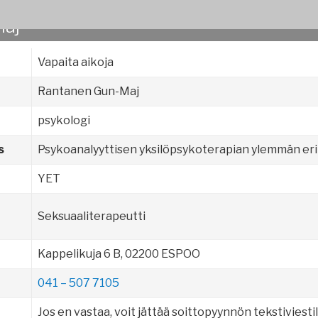
Maj
Vapaita aikoja
Rantanen Gun-Maj
psykologi
s
Psykoanalyyttisen yksilöpsykoterapian ylemmän erit
YET
Seksuaaliterapeutti
Kappelikuja 6 B, 02200 ESPOO
041 – 507 7105
Jos en vastaa, voit jättää soittopyynnön tekstiviestil