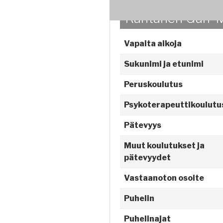
Rantanen Gun-
Vapaita aikoja
Sukunimi ja etunimi
Peruskoulutus
Psykoterapeuttikoulutu
Pätevyys
Muut koulutukset ja
pätevyydet
Vastaanoton osoite
Puhelin
Puhelinajat