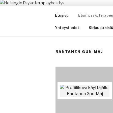
Siirry
sisältöön
HELSINGIN PSYKO
Etusivu
Etsin psykoterapeu
Matkalla kohti itsetuntemust
Yhteystiedot
Kirjaudu sisä
RANTANEN GUN-MAJ