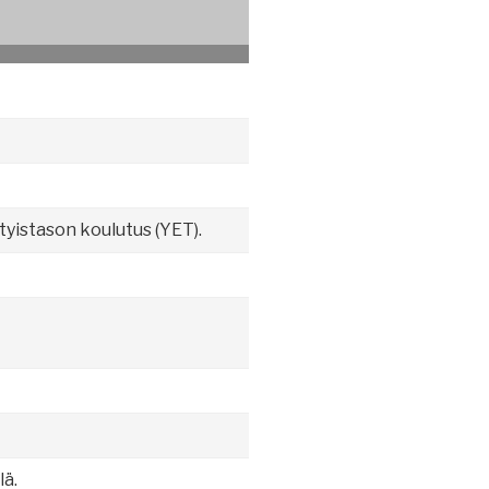
yistason koulutus (YET).
lä.