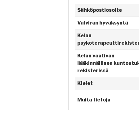
Sähköpostiosoite
Valviran hyväksyntä
Kelan
psykoterapeuttirekiste
Kelan vaativan
lääkinnällisen kuntoutu
rekisterissä
Kielet
Muita tietoja