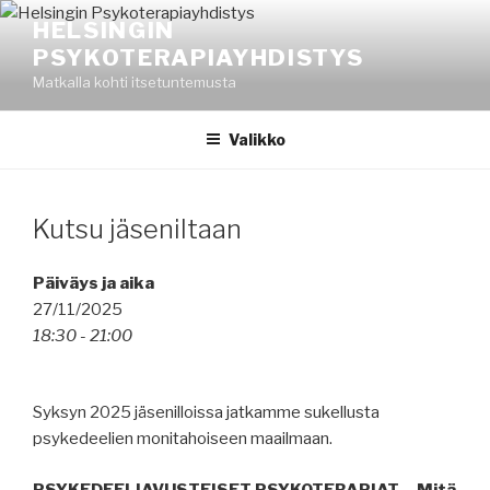
Siirry
HELSINGIN
sisältöön
PSYKOTERAPIAYHDISTYS
Matkalla kohti itsetuntemusta
Valikko
Kutsu jäseniltaan
Päiväys ja aika
27/11/2025
18:30 - 21:00
Syksyn 2025 jäsenilloissa jatkamme sukellusta
psykedeelien monitahoiseen maailmaan.
PSYKEDEELIAVUSTEISET PSYKOTERAPIAT – Mitä