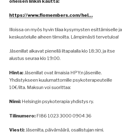
oheisen linkin kautta:
https://www.flomembers.com/hel…
Illoissa on myös hyvin tilaa kysymysten esittämiselle ja
keskustelulle aiheen tiimoilta. Lämpimästi tervetuloa!
Jäsenillat alkavat pienellä iltapalalla klo 18:30, ja itse
alustus seuraa klo 19:00.
Hinta:
Jäsenillat ovat ilmaisia HPY:n jäsenille.
Yhdistykseen kuulumattomille psykoterapeuteille
10€/ilta. Maksun voi suorittaa:
Nimi:
Helsingin psykoterapia yhdistys ry.
Tilinumero:
FI86 1023 3000 0904 36
Viesti:
Jäsenilta, päivämäärä, osallistujan nimi.