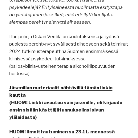
terapiasuhteessa, joka kertoo käyttäneensä
psykedeelejä? Erityisaiheesta huolimatta esitystapa
on yleistajuinen ja selkeä, eikä edellytä kuulijalta
aiempaa perehtyneisyyttä aiheeseen.
Illan puhuja Oskari Ventilä on koulutuksensa ja työnsä
puolesta perehtynyt syvällisesti aiheeseen sekä toiminut
2024 tutkimusterapeuttina Suomen ensimmäisessä
kliinisessä psykedeelitutkimuksessa
(psilosybiiniavusteinen terapia alkoholiriippuvuuden
hoidossa).
Jäsenillan materiaalit nähtävillä tämän linkin
kautta
(HUOM! Linkki avautuu vain jäsenille, eli kirjaudu
ensin sisään käyttäjätunnuksellasi sivun
ylälaidasta)
HUOM! Ilmoittautuminen su 23.11. mennessä