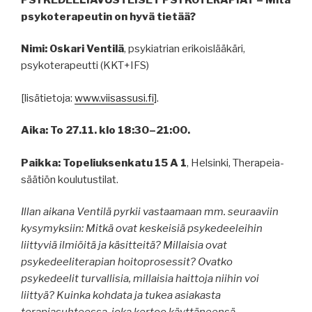
psykoterapeutin on hyvä tietää?
Nimi: Oskari Ventilä
, psykiatrian erikoislääkäri,
psykoterapeutti (KKT+IFS)
[lisätietoja:
www.viisassusi.fi
].
Aika:
To 27.11. klo 18:30–21:00.
Paikka:
Topeliuksenkatu 15 A 1
, Helsinki, Therapeia-
säätiön koulutustilat.
Illan aikana Ventilä pyrkii vastaamaan mm. seuraaviin
kysymyksiin: Mitkä ovat keskeisiä psykedeeleihin
liittyviä ilmiöitä ja käsitteitä? Millaisia ovat
psykedeeliterapian hoitoprosessit? Ovatko
psykedeelit turvallisia, millaisia haittoja niihin voi
liittyä? Kuinka kohdata ja tukea asiakasta